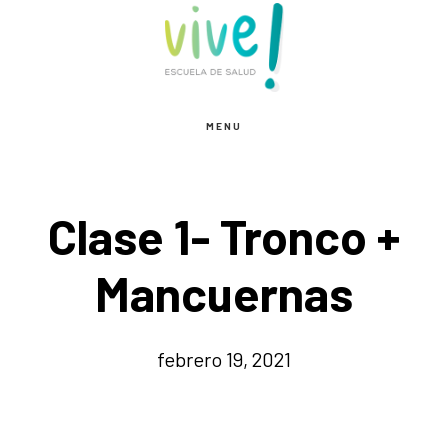
Saltar
Saltar
al
al
contenido
pie
principal
de
MENU
página
Clase 1- Tronco +
Mancuernas
febrero 19, 2021