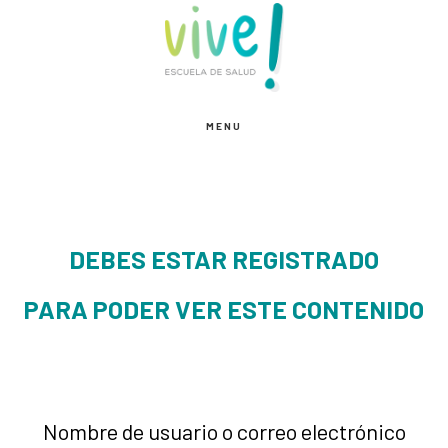
Saltar
Saltar
al
al
contenido
pie
principal
de
MENU
página
DEBES ESTAR REGISTRADO
PARA PODER VER ESTE CONTENIDO
Nombre de usuario o correo electrónico