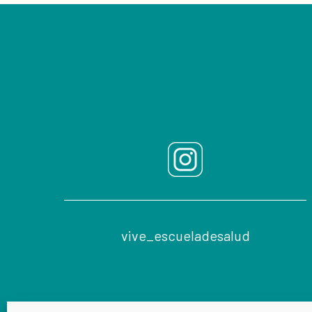
Footer
vive_escueladesalud