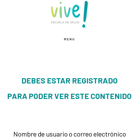
Saltar
Saltar
al
al
contenido
pie
principal
de
MENU
página
DEBES ESTAR REGISTRADO
PARA PODER VER ESTE CONTENIDO
Nombre de usuario o correo electrónico