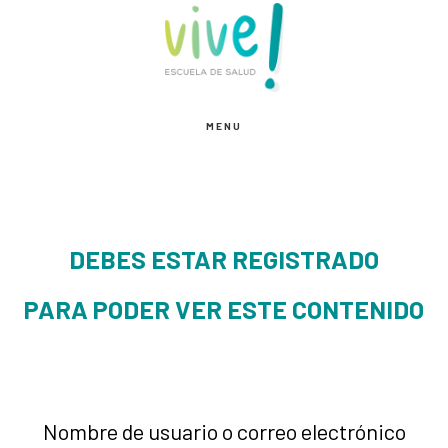
Saltar
Saltar
al
al
contenido
pie
principal
de
MENU
página
DEBES ESTAR REGISTRADO
PARA PODER VER ESTE CONTENIDO
Nombre de usuario o correo electrónico