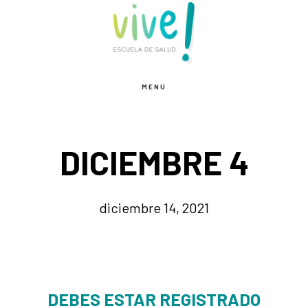
Saltar
Saltar
al
al
contenido
pie
principal
de
MENU
página
DICIEMBRE 4
diciembre 14, 2021
DEBES ESTAR REGISTRADO