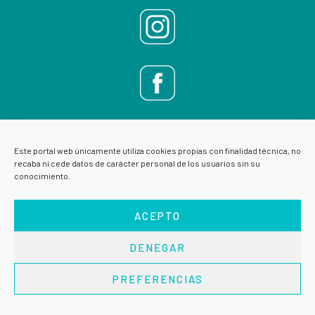
Este portal web únicamente utiliza cookies propias con finalidad técnica, no
recaba ni cede datos de carácter personal de los usuarios sin su
conocimiento.
ACEPTO
DENEGAR
AVISO LEGAL
POLÍTICA DE PRIVACIDAD
PREFERENCIAS
Copyright © 2026 · VIVE ESCUELA DE SALUD ·
Acceder