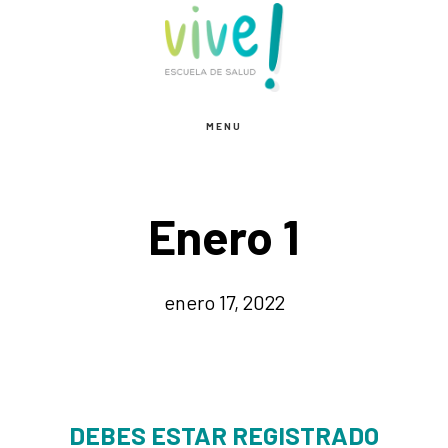
Saltar
Saltar
al
al
contenido
pie
principal
de
MENU
página
Enero 1
enero 17, 2022
DEBES ESTAR REGISTRADO