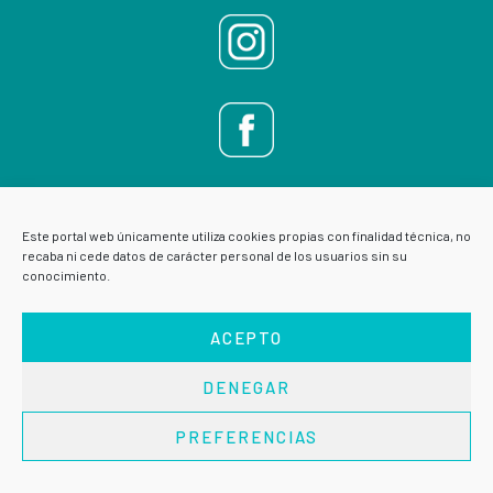
Este portal web únicamente utiliza cookies propias con finalidad técnica, no
recaba ni cede datos de carácter personal de los usuarios sin su
conocimiento.
ACEPTO
DENEGAR
AVISO LEGAL
POLÍTICA DE PRIVACIDAD
PREFERENCIAS
Copyright © 2026 · VIVE ESCUELA DE SALUD ·
Acceder