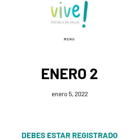
Saltar
Saltar
al
al
contenido
pie
principal
de
MENU
página
ENERO 2
enero 5, 2022
DEBES ESTAR REGISTRADO