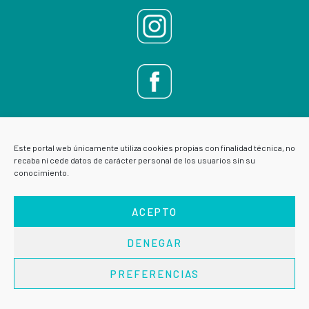
Este portal web únicamente utiliza cookies propias con finalidad técnica, no
recaba ni cede datos de carácter personal de los usuarios sin su
conocimiento.
ACEPTO
DENEGAR
AVISO LEGAL
POLÍTICA DE PRIVACIDAD
PREFERENCIAS
Copyright © 2026 · VIVE ESCUELA DE SALUD ·
Acceder