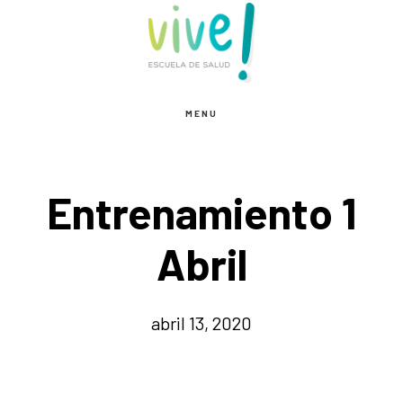
Saltar
Saltar
al
al
contenido
pie
principal
de
MENU
página
Entrenamiento 1
Abril
abril 13, 2020