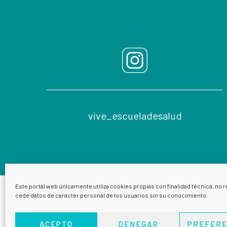
vive_escueladesalud
Este portal web únicamente utiliza cookies propias con finalidad técnica, no r
cede datos de carácter personal de los usuarios sin su conocimiento.
ACEPTO
DENEGAR
PREFERE