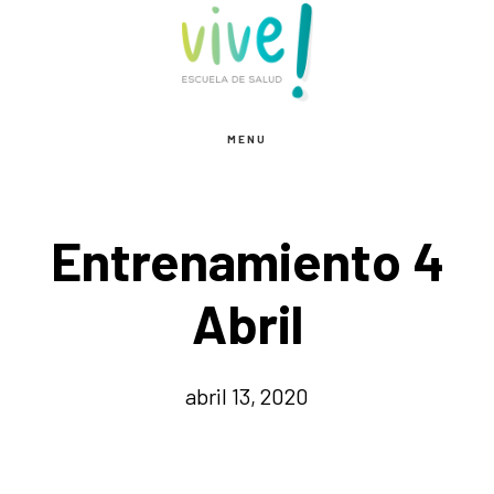
Saltar
Saltar
al
al
contenido
pie
principal
de
MENU
página
Entrenamiento 4
Abril
abril 13, 2020