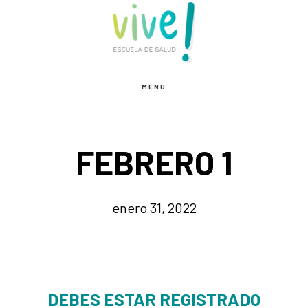
Saltar
Saltar
al
al
contenido
pie
principal
de
MENU
página
FEBRERO 1
enero 31, 2022
DEBES ESTAR REGISTRADO