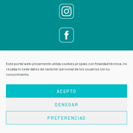
Este portal web únicamente utiliza cookies propias con finalidad técnica, no
recaba ni cede datos de carácter personal de los usuarios sin su
conocimiento.
ACEPTO
DENEGAR
AVISO LEGAL
POLÍTICA DE PRIVACIDAD
PREFERENCIAS
Copyright © 2026 · VIVE ESCUELA DE SALUD ·
Acceder