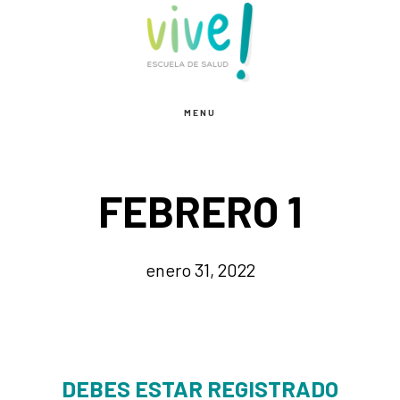
Saltar
Saltar
al
al
contenido
pie
principal
de
MENU
página
FEBRERO 1
enero 31, 2022
DEBES ESTAR REGISTRADO