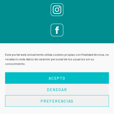
Este portal web únicamente utiliza cookies propias con finalidad técnica, no
recaba ni cede datos de carácter personal de los usuarios sin su
conocimiento.
ACEPTO
DENEGAR
AVISO LEGAL
POLÍTICA DE PRIVACIDAD
PREFERENCIAS
Copyright © 2026 · VIVE ESCUELA DE SALUD ·
Acceder