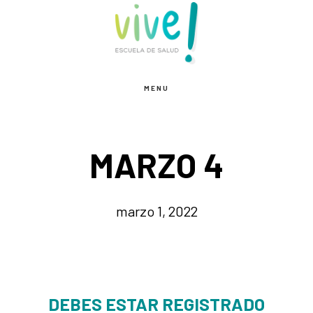
Saltar
Saltar
al
al
contenido
pie
principal
de
MENU
página
MARZO 4
marzo 1, 2022
DEBES ESTAR REGISTRADO