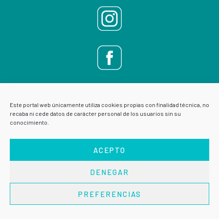
Este portal web únicamente utiliza cookies propias con finalidad técnica, no
recaba ni cede datos de carácter personal de los usuarios sin su
conocimiento.
ACEPTO
DENEGAR
AVISO LEGAL
POLÍTICA DE PRIVACIDAD
PREFERENCIAS
Copyright © 2026 · VIVE ESCUELA DE SALUD ·
Acceder