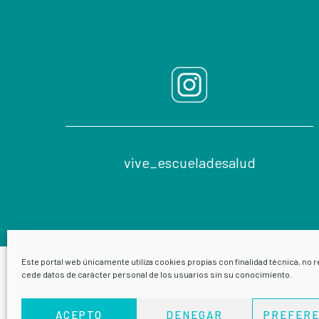
vive_escueladesalud
Este portal web únicamente utiliza cookies propias con finalidad técnica, no r
cede datos de carácter personal de los usuarios sin su conocimiento.
ACEPTO
DENEGAR
PREFERE