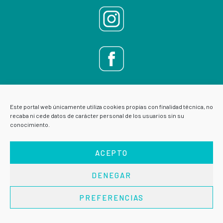
Este portal web únicamente utiliza cookies propias con finalidad técnica, no
recaba ni cede datos de carácter personal de los usuarios sin su
conocimiento.
ACEPTO
DENEGAR
AVISO LEGAL
POLÍTICA DE PRIVACIDAD
PREFERENCIAS
Copyright © 2026 · VIVE ESCUELA DE SALUD ·
Acceder