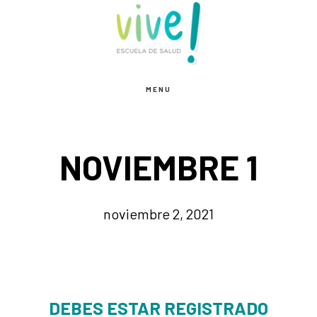
Saltar
Saltar
al
al
contenido
pie
principal
de
MENU
página
NOVIEMBRE 1
noviembre 2, 2021
DEBES ESTAR REGISTRADO