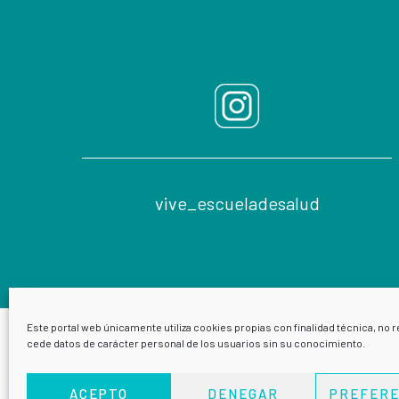
vive_escueladesalud
Este portal web únicamente utiliza cookies propias con finalidad técnica, no r
cede datos de carácter personal de los usuarios sin su conocimiento.
ACEPTO
DENEGAR
PREFERE