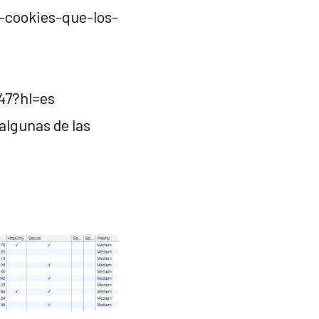
r-cookies-que-los-
47?hl=es
algunas de las