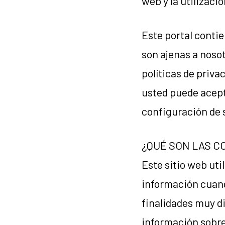
web y la utilizació
Este portal contie
son ajenas a nosot
políticas de priva
usted puede acept
configuración de 
¿QUÉ SON LAS C
Este sitio web ut
información cuand
finalidades muy d
información sobre