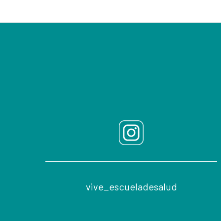
Footer
vive_escueladesalud