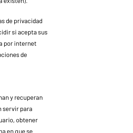
a existen).
as de privacidad
idir si acepta sus
a por internet
pciones de
enan y recuperan
 servir para
uario, obtener
ma en que se