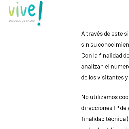
Saltar
Saltar
al
al
contenido
pie
A través de este s
principal
de
sin su conocimient
página
Con la finalidad de
analizan el número
de los visitantes 
No utilizamos cook
direcciones IP de
finalidad técnica 