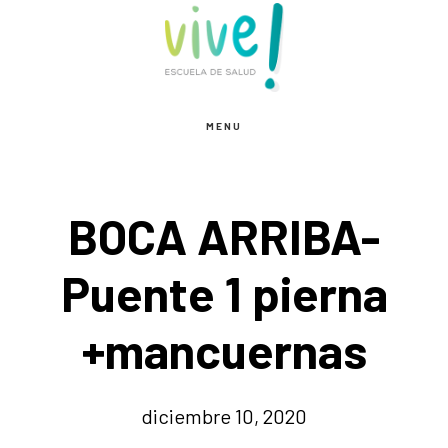
Saltar
Saltar
al
al
contenido
pie
principal
de
MENU
página
BOCA ARRIBA-
Puente 1 pierna
+mancuernas
diciembre 10, 2020