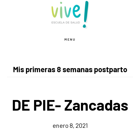
Saltar
Saltar
al
al
contenido
pie
principal
de
MENU
página
Mis primeras 8 semanas postparto
DE PIE- Zancadas
enero 8, 2021