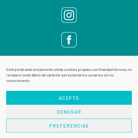
Este portal web únicamente utiliza cookies propias con finalidad técnica, no
recaba ni cede datos de carácter personal de los usuarios sin su
conocimiento.
ACEPTO
DENEGAR
AVISO LEGAL
POLÍTICA DE PRIVACIDAD
PREFERENCIAS
Copyright © 2026 · VIVE ESCUELA DE SALUD ·
Acceder