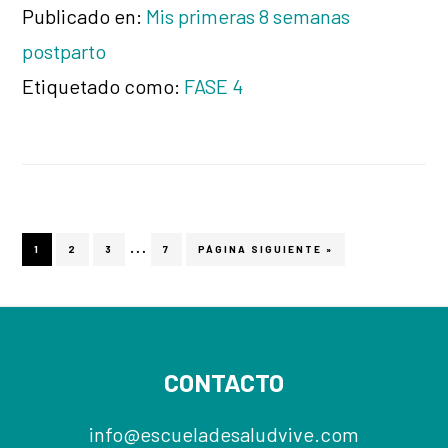
Publicado en:
Mis primeras 8 semanas
postparto
Etiquetado como:
FASE 4
Páginas
…
PÁGINA
1
PÁGINA
2
PÁGINA
3
PÁGINA
7
IR
PÁGINA SIGUIENTE »
A
intermedias
LA
Footer
omitidas
CONTACTO
info@escueladesaludvive.com