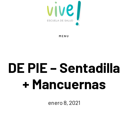
Saltar
Saltar
al
al
contenido
pie
principal
de
MENU
página
DE PIE – Sentadilla
+ Mancuernas
enero 8, 2021