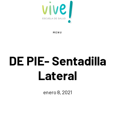
Saltar
Saltar
al
al
contenido
pie
principal
de
MENU
página
DE PIE- Sentadilla
Lateral
enero 8, 2021