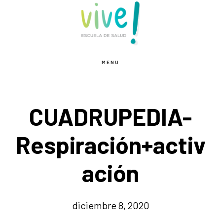
Saltar
Saltar
al
al
contenido
pie
principal
de
MENU
página
CUADRUPEDIA-
Respiración+activ
ación
diciembre 8, 2020