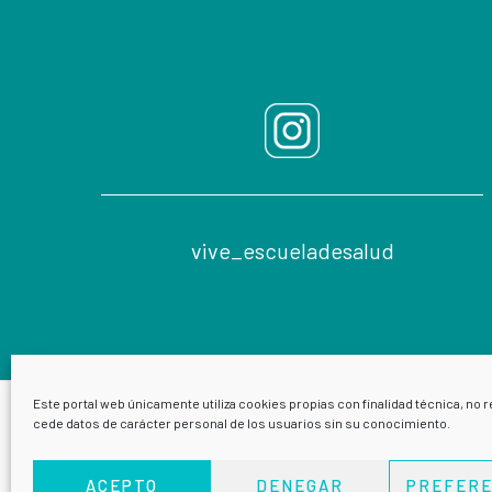
vive_escueladesalud
Este portal web únicamente utiliza cookies propias con finalidad técnica, no r
cede datos de carácter personal de los usuarios sin su conocimiento.
ACEPTO
DENEGAR
PREFERE