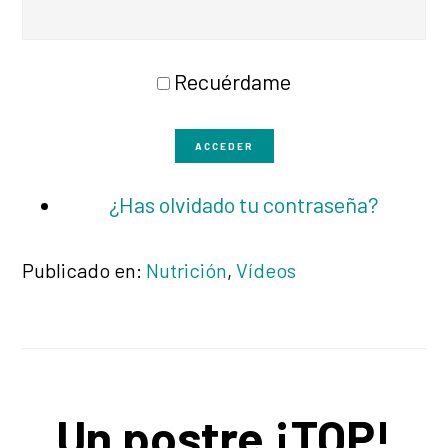
Recuérdame
ACCEDER
¿Has olvidado tu contraseña?
Publicado en:
Nutrición
,
Vídeos
Un postre ¡TOP!