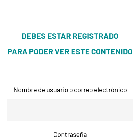
DEBES ESTAR REGISTRADO
PARA PODER VER ESTE CONTENIDO
Nombre de usuario o correo electrónico
Contraseña