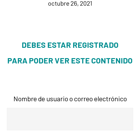
octubre 26, 2021
DEBES ESTAR REGISTRADO
PARA PODER VER ESTE CONTENIDO
Nombre de usuario o correo electrónico