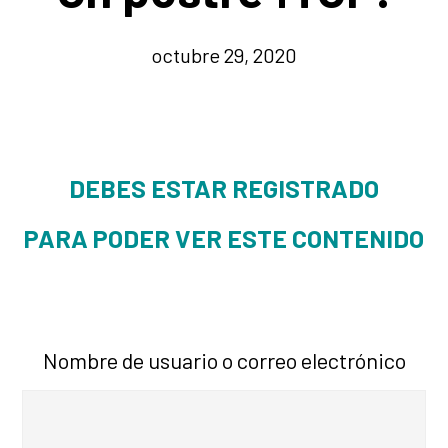
octubre 29, 2020
DEBES ESTAR REGISTRADO
PARA PODER VER ESTE CONTENIDO
Nombre de usuario o correo electrónico