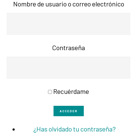
Nombre de usuario o correo electrónico
Contraseña
Recuérdame
ACCEDER
¿Has olvidado tu contraseña?