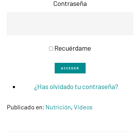
Contraseña
Recuérdame
ACCEDER
¿Has olvidado tu contraseña?
Publicado en:
Nutrición
,
Vídeos