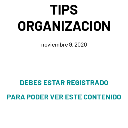
TIPS
ORGANIZACION
noviembre 9, 2020
DEBES ESTAR REGISTRADO
PARA PODER VER ESTE CONTENIDO