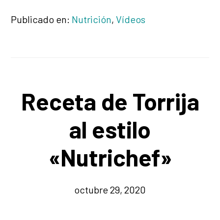
Publicado en:
Nutrición
,
Vídeos
Receta de Torrija
al estilo
«Nutrichef»
octubre 29, 2020