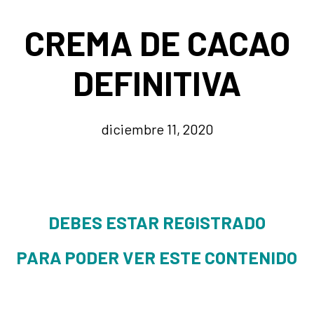
CREMA DE CACAO
DEFINITIVA
diciembre 11, 2020
DEBES ESTAR REGISTRADO
PARA PODER VER ESTE CONTENIDO