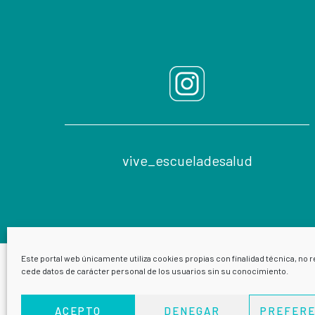
vive_escueladesalud
Este portal web únicamente utiliza cookies propias con finalidad técnica, no r
cede datos de carácter personal de los usuarios sin su conocimiento.
ACEPTO
DENEGAR
PREFERE