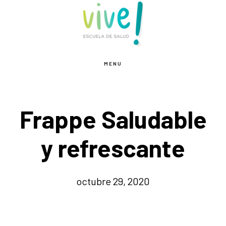
Saltar
Saltar
al
al
contenido
pie
principal
de
MENU
página
Frappe Saludable
y refrescante
octubre 29, 2020