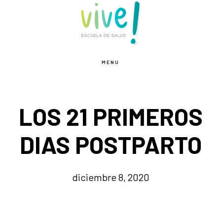
Saltar
Saltar
al
al
contenido
pie
principal
de
MENU
página
LOS 21 PRIMEROS
DIAS POSTPARTO
diciembre 8, 2020