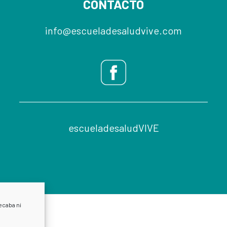
CONTACTO
info@escueladesaludvive.com
escueladesaludVIVE
ecaba ni