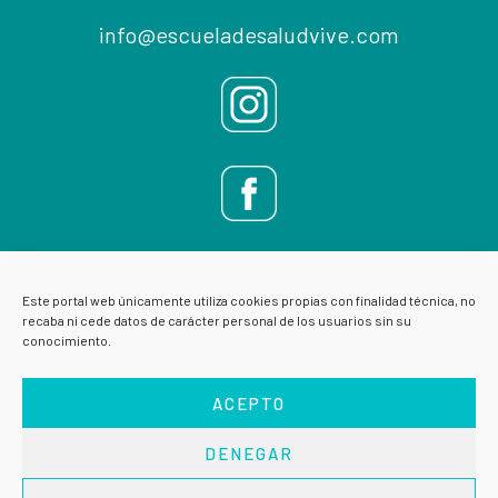
info@escueladesaludvive.com
Este portal web únicamente utiliza cookies propias con finalidad técnica, no
recaba ni cede datos de carácter personal de los usuarios sin su
conocimiento.
ACEPTO
DENEGAR
AVISO LEGAL
POLÍTICA DE PRIVACIDAD