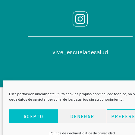
vive_escueladesalud
Este portal web únicamente utiliza cookies propias con finalidad técnica, no r
cede datos de carácter personal de los usuarios sin su conocimiento.
ACEPTO
DENEGAR
PREFERE
Política de cookies
Política de privacidad