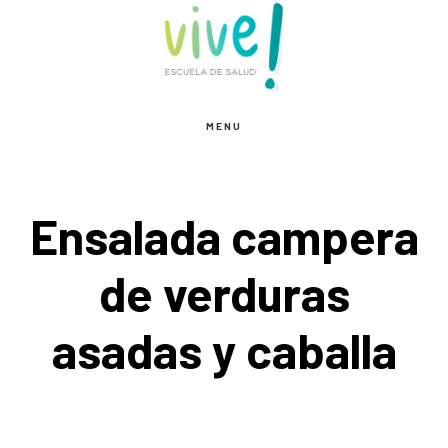
Saltar
Saltar
Saltar
al
a
al
contenido
la
pie
principal
barra
de
MENU
lateral
página
principal
Ensalada campera
de verduras
asadas y caballa