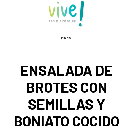
Saltar
Saltar
Saltar
al
a
al
contenido
la
pie
principal
barra
de
MENU
lateral
página
principal
ENSALADA DE
BROTES CON
SEMILLAS Y
BONIATO COCIDO