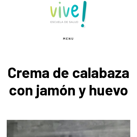
Saltar
Saltar
Saltar
al
a
al
contenido
la
pie
principal
barra
de
MENU
lateral
página
principal
Crema de calabaza
con jamón y huevo