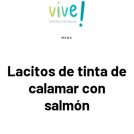
Saltar
Saltar
Saltar
al
a
al
contenido
la
pie
principal
barra
de
MENU
lateral
página
principal
Lacitos de tinta de
calamar con
salmón