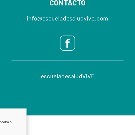
CONTACTO
info@escueladesaludvive.com
escueladesaludVIVE
ecaba ni