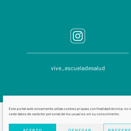
vive_escueladesalud
Este portal web únicamente utiliza cookies propias con finalidad técnica, no r
cede datos de carácter personal de los usuarios sin su conocimiento.
ACEPTO
DENEGAR
PREFERE